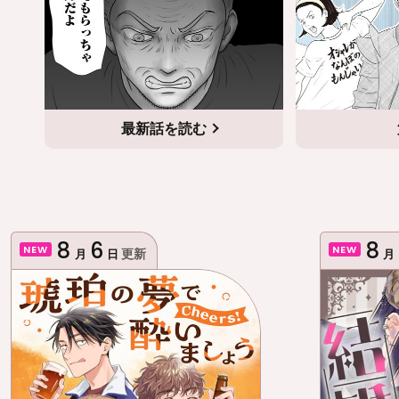
最新話を読む
8
6
8
NEW
NEW
更新
月
日
月