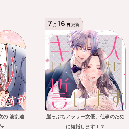
7
16
更新
月
日
女の 波乱連
崖っぷちアラサー女優、仕事のため
♥
に結婚します！？