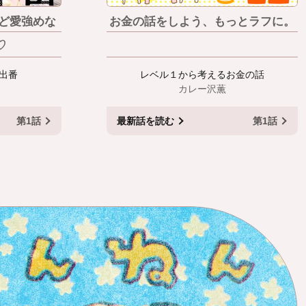
けど愛強めな
お金の話をしよう、もっとラフに。
♡
出番
レベル１から考えるお金の話
カレー沢薫
第1話
最新話
を読む
第1話