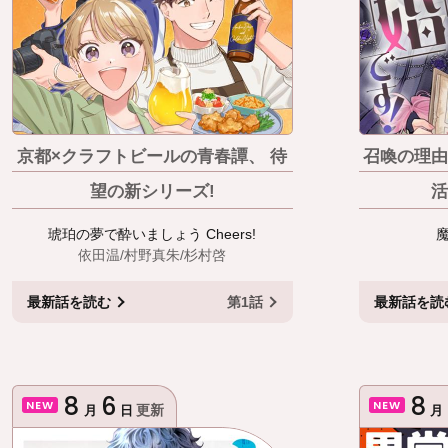
京都×クラフトビールの青春譚、 待
召喚の理由
望の新シリーズ!
活
琥珀の夢で酔いましょう Cheers!
依田温/村野真朱/杉村啓
最新話
を読む
第1話
最新話
を読
8
6
8
NEW
NEW
更新
月
日
月