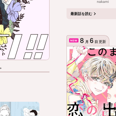
nakami
最新話
を読む
8
6
NEW
更新
月
日
。