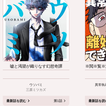
嘘と渇望が織りなす幻想奇譚
※閲※覧※
ウソバミ
異常執
三原ミツカズ
最新話
を読む
第1話
最新話
を読