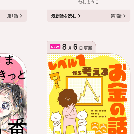
ねむようこ
第1話
最新話
を読む
第1話
8
6
NEW
更新
月
日