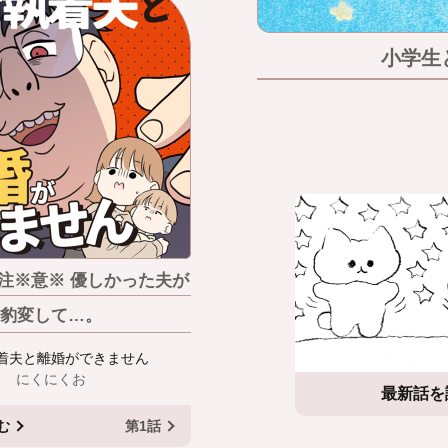
小学生
注※意※ 優しかった夫が
豹変して…。
着夫と離婚ができません
にくにくお
最新話を
む
第1話