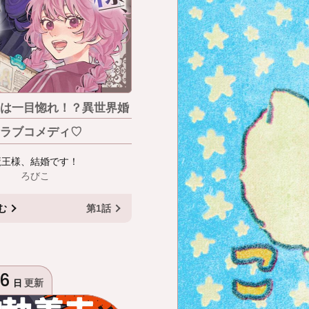
は一目惚れ！？異世界婚
ラブコメディ♡
魔王様、結婚です！
ろびこ
む
第1話
6
更新
日