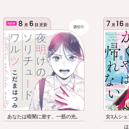
8
6
7
16
NEW
更新
月
日
月
日
あなたは暗闇に差す、一筋の光。
女3人シ
は