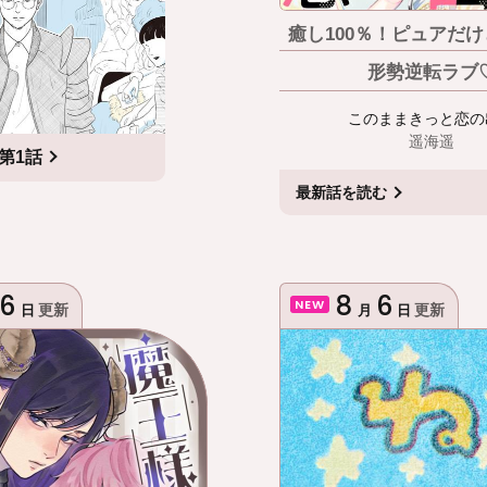
癒し100％！ピュアだ
形勢逆転ラブ
このままきっと恋の
遥海遥
第1話
最新話
を読む
6
8
6
NEW
更新
更新
日
月
日