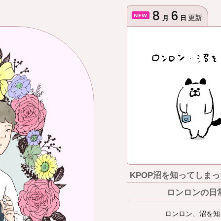
8
6
NEW
更新
月
日
KPOP沼を知ってしま
ロンロンの日
ロンロン、沼を知