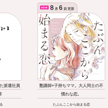
8
6
NEW
更新
月
日
った派遣社員
塾講師×子持ちママ。大人同士の不
常
慣れな恋。
る
たぶんここから始まる恋