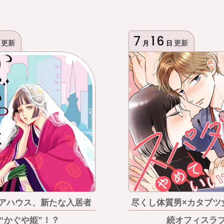
7
16
更新
更新
月
日
ェアハウス、新たな入居者
尽くし体質男×カタブツ
“かぐや姫”！？
続オフィスラブ