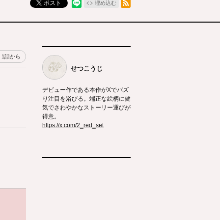
ポスト
埋め込む
1話から
せつこうじ
デビュー作である本作がXでバズ
り注目を浴びる。端正な絵柄に健
気でさわやかなストーリー運びが
得意。
https://x.com/2_red_set