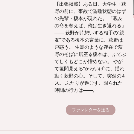
【出張掲載】ある日、大学生・萩
野の前に、事故で昏睡状態のはず
の先輩・榎本が現れた。 「親友
の命を奪えば、俺は生き返れる」
―― 萩野が片想いする相手の“親
友”である榎本の言葉に、萩野は
戸惑う。 生霊のような存在で萩
野のそばに居座る榎本は、ふてぶ
てしくもどこか憎めない。 やが
て垣間見える“かわいげ”に、揺れ
動く萩野の心。そして、突然のキ
ス。 ふたりが過ごす、限られた
時間の行方は――。
ファンレターを送る