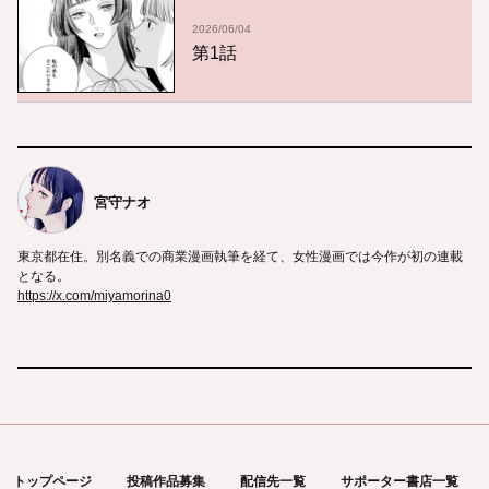
2026/06/04
第1話
宮守ナオ
東京都在住。別名義での商業漫画執筆を経て、女性漫画では今作が初の連載
となる。
https://x.com/miyamorina0
トップページ
投稿作品募集
配信先一覧
サポーター書店一覧