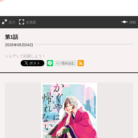
拡大
全画面
移動
第1話
2026年06月04日
シェアして応援しよう！
RSSフィード
ポスト
埋め込む