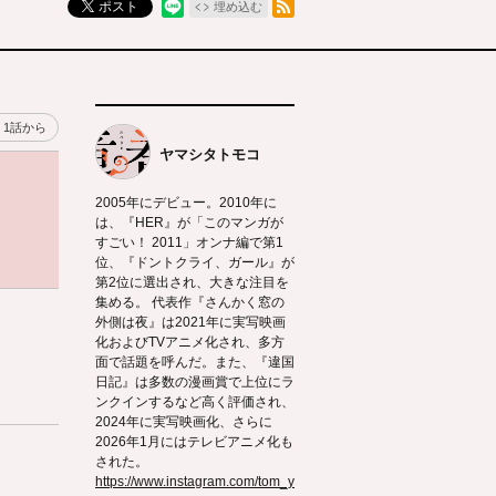
ポスト
埋め込む
1話から
ヤマシタトモコ
2005年にデビュー。2010年に
は、『HER』が「このマンガが
すごい！ 2011」オンナ編で第1
位、『ドントクライ、ガール』が
第2位に選出され、大きな注目を
集める。 代表作『さんかく窓の
外側は夜』は2021年に実写映画
化およびTVアニメ化され、多方
面で話題を呼んだ。また、『違国
日記』は多数の漫画賞で上位にラ
ンクインするなど高く評価され、
2024年に実写映画化、さらに
2026年1月にはテレビアニメ化も
された。
https://www.instagram.com/tom_y