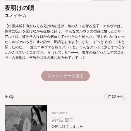
夜明けの唄
ユノイチカ
【出張掲載】海からくる化け物を退け、島の人々を守る巫子・エルヴァは、
身体に呪いを受けながら孤独に闘う。 そんなエルヴァの宿命に憤った少年・
アルトは、彼をその役目から解放してやりたいと願った。 誰も近づかなかっ
たエルヴァのもとに通い詰め、世話をするようになり、 ずっとそばにいると
誓ったのだ。 一途にエルヴァを慕うアルトと、そんなアルトに少しずつ心を
とかされていくエルヴァ。 そうして、8年――。 数年の命だったはずのエル
ヴァの身体は、何故か回復の兆しをみせていて…？
ファンレターを送る
全7話
1話から
2025/05/01
第7話 告白
公開は終了しました