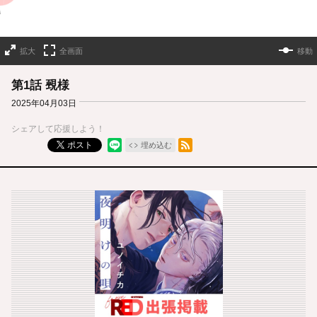
拡大
全画面
移動
第1話 覡様
2025年04月03日
シェアして応援しよう！
RSSフィード
ポスト
埋め込む