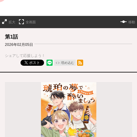
拡大
全画面
移動
第1話
2026年02月05日
シェアして応援しよう！
RSSフィード
ポスト
埋め込む