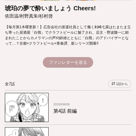
琥珀の夢で酔いましょう Cheers!
依田温/村野真朱/杉村啓
【毎月第1木曜更新！】広告会社の派遣社員として働く剣崎七菜はたまたま立
ち寄った居酒屋「白熊」でクラフトビールに魅了され、店主・野波隆一に頼
まれたことからカメラマンの芦刈鉄雄とともに「白熊」のアドバイザーとな
って…？京都×クラフトビール×青春譚、新シリーズ開幕!!
ファンレターを送る
全7話
1話から
2026/08/06
第4話 前編