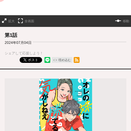
拡大
全画面
移動
第1話
2024年07月04日
シェアして応援しよう！
RSSフィード
ポスト
埋め込む