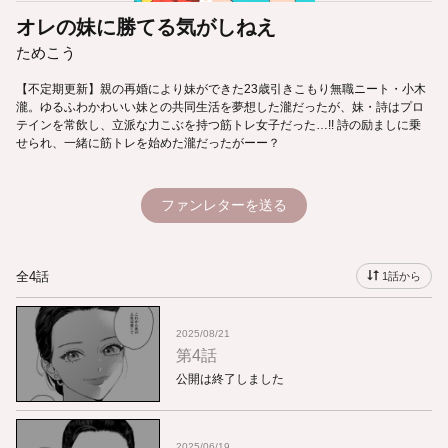
オレの妹に勝てる気がしねえ
ためこう
【不定期更新】親の再婚により妹ができた23歳引きこもり無職ニート・小木
瀧。ゆるふわかわいい妹との共同生活を夢想した瀧だったが、妹・詩はプロ
テインを常飲し、立派な力こぶを持つ筋トレ女子だった…!! 詩の励ましに乗
せられ、一緒に筋トレを始めた瀧だったがーー？
ファンレターを送る
全4話
1話から
2025/08/21
第4話
公開は終了しました
2025/06/19