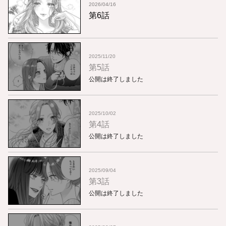
2026/04/16
第6話
2025/11/20
第5話
公開は終了しました
2025/10/02
第4話
公開は終了しました
2025/09/04
第3話
公開は終了しました