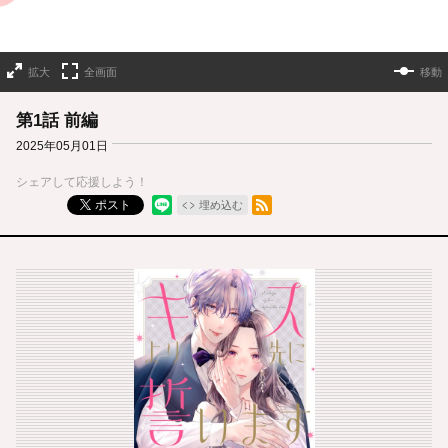
拡大
全画面
移動
第1話 前編
2025年05月01日
シェアして応援しよう！
RSSフィード
ポスト
埋め込む