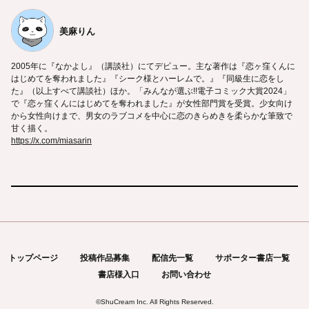
美麻りん
2005年に『なかよし』（講談社）にてデビュー。主な著作は『恋ヶ窪くんに
はじめてを奪われました』『シーク様とハーレムで。』『同級生に恋をし
た』（以上すべて講談社）ほか。「みんなが選ぶ!!電子コミック大賞2024」
で『恋ヶ窪くんにはじめてを奪われました』が女性部門賞を受賞。少女向け
から女性向けまで、男女のラブコメを中心に恋のきらめきを柔らかな筆致で
甘く描く。
https://x.com/miasarin
トップページ
投稿作品募集
配信先一覧
サポーター書店一覧
書店様入口
お問い合わせ
©
ShuCream Inc.
All Rights Reserved.