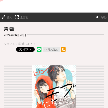
拡大
全画面
移動
第1話
2024年06月20日
シェアして応援しよう！
RSSフィード
ポスト
埋め込む