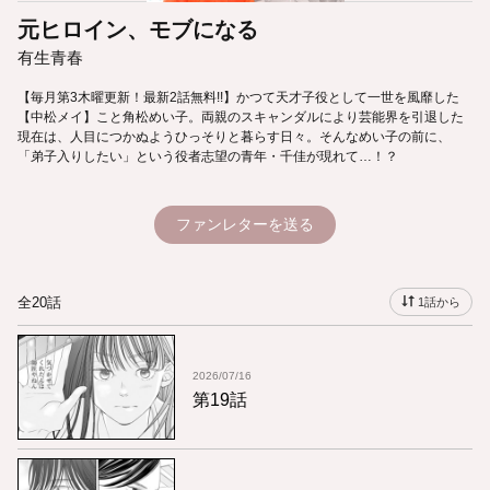
元ヒロイン、モブになる
有生青春
【毎月第3木曜更新！最新2話無料!!】かつて天才子役として一世を風靡した
【中松メイ】こと角松めい子。両親のスキャンダルにより芸能界を引退した
現在は、人目につかぬようひっそりと暮らす日々。そんなめい子の前に、
「弟子入りしたい」という役者志望の青年・千佳が現れて…！？
ファンレターを送る
全20話
1話から
2026/07/16
第19話