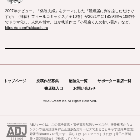
2007年デビュー。「偽装夫婦」をテーマにした『婚姻届に判を捺しただけで
すが』（祥伝社フィールコミックス／全10巻）が2021年にTBS火曜夜10時枠
でドラマ化し、人気を博す。ほか執筆作に『小悪魔くんの甘い囁き』など。
https://x.com/Yukixaoharu
トップページ
投稿作品募集
配信先一覧
サポーター書店一覧
書店様入口
お問い合わせ
©
ShuCream Inc.
All Rights Reserved.
ABJマークは、この電子書店・電子書籍配信サービスが、著作権者からコ
ンテンツ使用許諾を得た正規版配信サービスであることを示す登録商標(登
録番号第6091713号)です。詳しくは［ABJマーク］または［電子出版制
作・流通協議会］で検索してください。