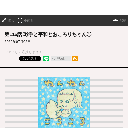
拡大
全画面
移動
第116話 戦争と平和とおころりちゃん①
2026年07月02日
シェアして応援しよう！
RSSフィード
ポスト
埋め込む