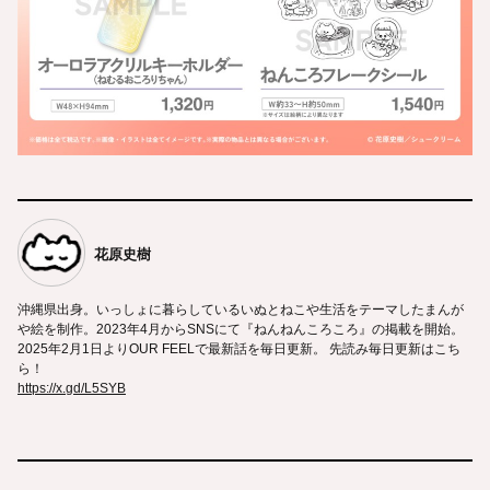
花原史樹
沖縄県出身。いっしょに暮らしているいぬとねこや生活をテーマしたまんが
や絵を制作。2023年4月からSNSにて『ねんねんころころ』の掲載を開始。
2025年2月1日よりOUR FEELで最新話を毎日更新。 先読み毎日更新はこち
ら！
https://x.gd/L5SYB