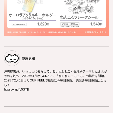
花原史樹
沖縄県出身。いっしょに暮らしているいぬとねこや生活をテーマしたまんが
や絵を制作。2023年4月からSNSにて『ねんねんころころ』の掲載を開始。
2025年2月1日よりOUR FEELで最新話を毎日更新。 先読み毎日更新はこち
ら！
https://x.gd/L5SYB