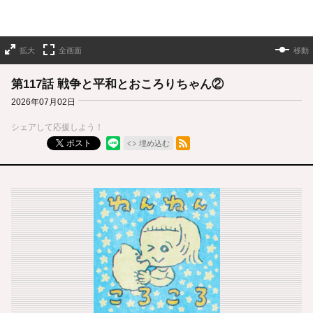
拡大
全画面
移動
第117話 戦争と平和とおころりちゃん②
2026年07月02日
シェアして応援しよう！
RSSフィード
ポスト
埋め込む