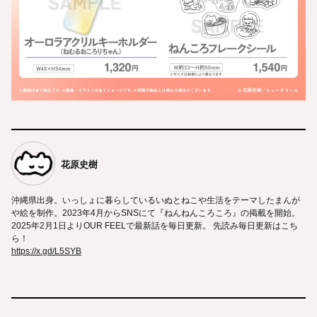
花原史樹
沖縄県出身。いっしょに暮らしているいぬとねこや生活をテーマしたまんが
や絵を制作。2023年4月からSNSにて『ねんねんころころ』の掲載を開始。
2025年2月1日よりOUR FEELで最新話を毎日更新。 先読み毎日更新はこち
ら！
https://x.gd/L5SYB