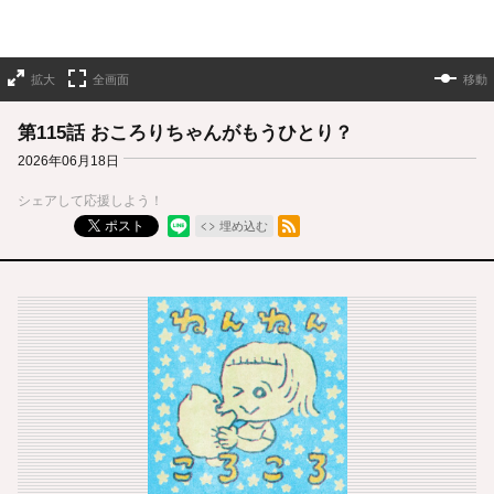
拡大
全画面
移動
第115話 おころりちゃんがもうひとり？
2026年06月18日
シェアして応援しよう！
RSSフィード
ポスト
埋め込む