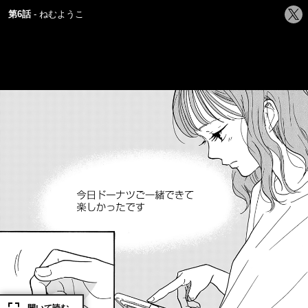
シ
第6話
ねむようこ
ェ
ア
す
る