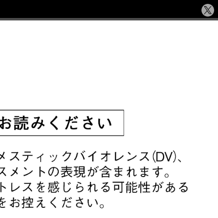
シ
ェ
ア
す
る