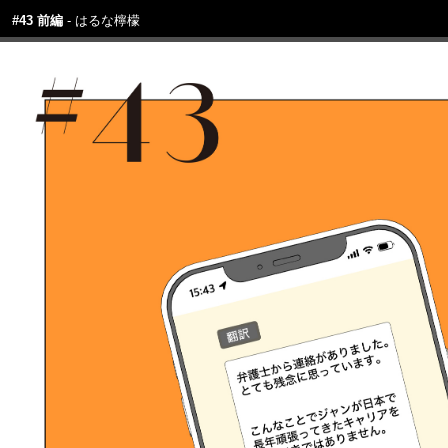
#43 前編
はるな檸檬