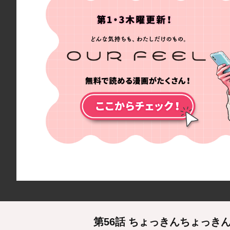
第56話 ちょっきんちょっき