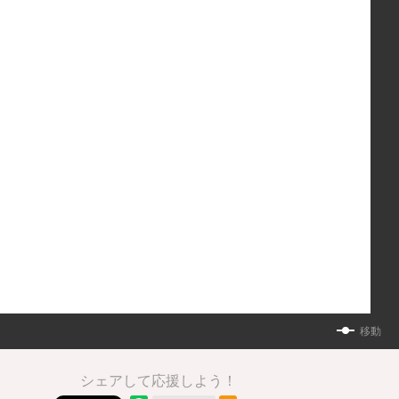
移動
シェアして応援しよう！
RSSフィード