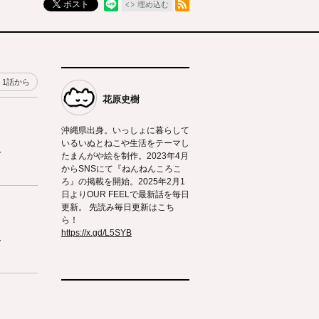
ポスト
埋め込む
1話から
花原史樹
沖縄県出身。いっしょに暮らして
いるいぬとねこや生活をテーマし
ん
たまんがや絵を制作。2023年4月
からSNSにて『ねんねんころこ
ろ』の掲載を開始。2025年2月1
日よりOUR FEELで最新話を毎日
更新。 先読み毎日更新はこち
ら！
https://x.gd/L5SYB
ん