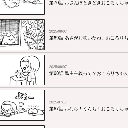
第70話 おさんぽときどきおころりち
2025/08/07
第69話 あさがお咲いたね、おころり
2025/08/07
第68話 民主主義って？おころりちゃ
2025/07/17
第67話 おなら！うんち！おころりち