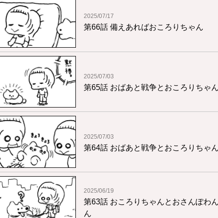
2025/07/17
第66話 備えあればおころりちゃん
2025/07/03
第65話 おばあと戦争とおころりちゃ
2025/07/03
第64話 おばあと戦争とおころりちゃ
2025/06/19
第63話 おころりちゃんとおさんぽわ
ん