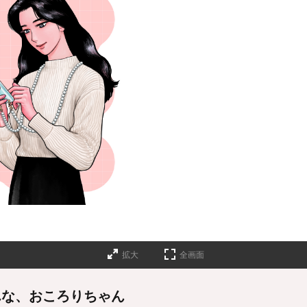
拡大
全画面
んな、おころりちゃん