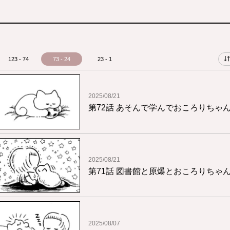
123 - 74
73 - 24
23 - 1
2025/08/21
第72話 あそんで学んでおころりちゃ
2025/08/21
第71話 図書館と原爆とおころりちゃ
2025/08/07