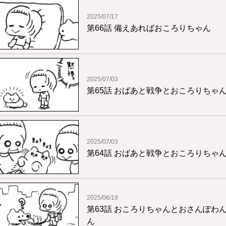
2025/07/17
第66話 備えあればおころりちゃん
2025/07/03
第65話 おばあと戦争とおころりちゃ
2025/07/03
第64話 おばあと戦争とおころりちゃ
2025/06/19
第63話 おころりちゃんとおさんぽわ
ん