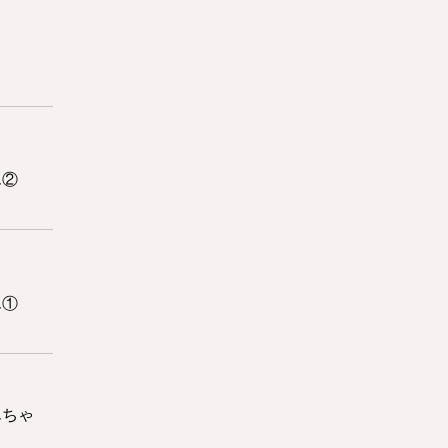
ん②
ん①
んちゃ