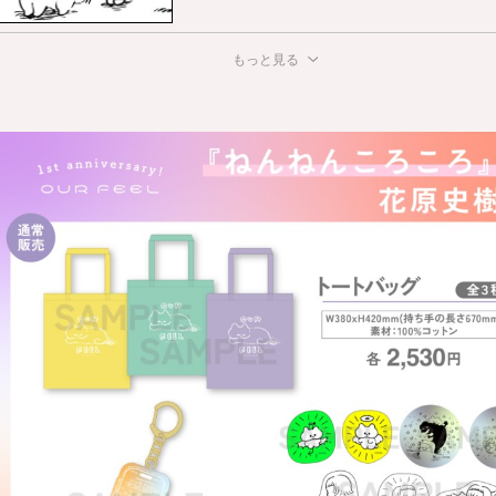
もっと見る