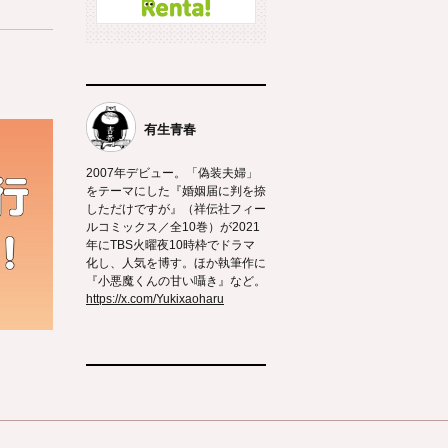
有生青春
2007年デビュー。「偽装夫婦」
をテーマにした『婚姻届に判を捺
しただけですが』（祥伝社フィー
ルコミックス／全10巻）が2021
年にTBS火曜夜10時枠でドラマ
化し、人気を博す。ほか執筆作に
『小悪魔くんの甘い囁き』など。
https://x.com/Yukixaoharu