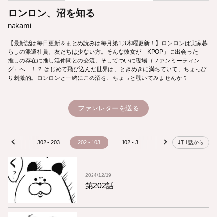
ロンロン、沼を知る
nakami
【最新話は毎日更新＆まとめ読みは毎月第1,3木曜更新！】ロンロンは実家暮
らしの派遣社員。友だちは少ない方。そんな彼女が「KPOP」に出会った！
推しの存在に推し活仲間との交流、そしてついに現場（ファンミーティン
グ）へ…！？ はじめて飛び込んだ世界は、ときめきに満ちていて、ちょっぴ
り刺激的。ロンロンと一緒にこの沼を、ちょっと覗いてみませんか？
ファンレターを送る
02 - 303
302 - 203
202 - 103
102 - 3
2 - 1
1話から
prev
next
2024/12/19
第202話