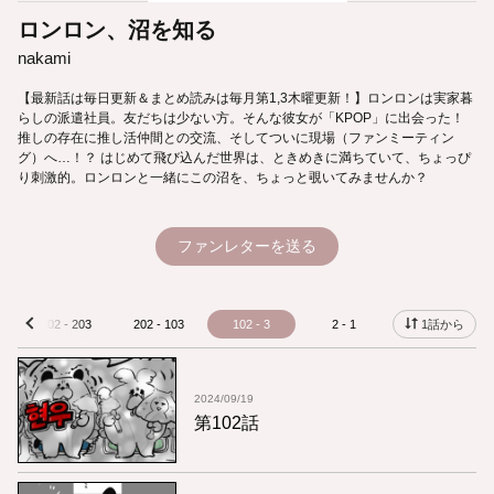
ロンロン、沼を知る
nakami
【最新話は毎日更新＆まとめ読みは毎月第1,3木曜更新！】ロンロンは実家暮
らしの派遣社員。友だちは少ない方。そんな彼女が「KPOP」に出会った！
推しの存在に推し活仲間との交流、そしてついに現場（ファンミーティン
グ）へ…！？ はじめて飛び込んだ世界は、ときめきに満ちていて、ちょっぴ
り刺激的。ロンロンと一緒にこの沼を、ちょっと覗いてみませんか？
ファンレターを送る
302 - 203
202 - 103
102 - 3
2 - 1
1話から
prev
2024/09/19
第102話