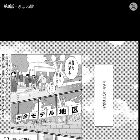
シ
第0話
きよね駿
ェ
ア
す
る