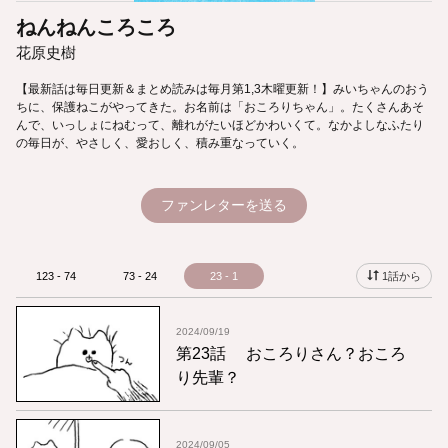
ねんねんころころ
花原史樹
【最新話は毎日更新＆まとめ読みは毎月第1,3木曜更新！】みいちゃんのおう
ちに、保護ねこがやってきた。お名前は「おころりちゃん」。たくさんあそ
んで、いっしょにねむって、離れがたいほどかわいくて。なかよしなふたり
の毎日が、やさしく、愛おしく、積み重なっていく。
ファンレターを送る
123 - 74
73 - 24
23 - 1
1話から
2024/09/19
第23話 おころりさん？おころ
り先輩？
2024/09/05