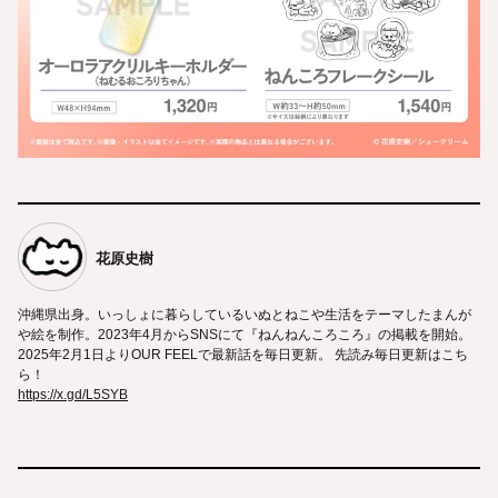
花原史樹
沖縄県出身。いっしょに暮らしているいぬとねこや生活をテーマしたまんが
や絵を制作。2023年4月からSNSにて『ねんねんころころ』の掲載を開始。
2025年2月1日よりOUR FEELで最新話を毎日更新。 先読み毎日更新はこち
ら！
https://x.gd/L5SYB