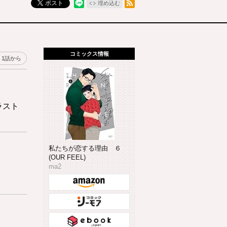
ポスト
埋め込む
コミックス情報
1話から
ラスト
私たちが恋する理由 ６
(OUR FEEL)
ma2