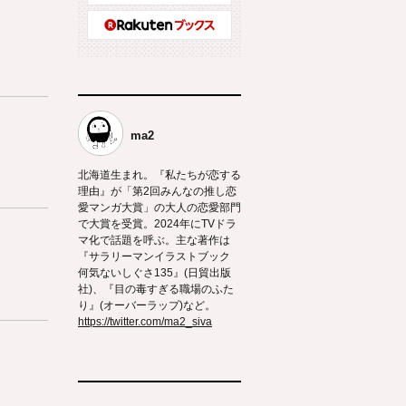
ma2
北海道生まれ。『私たちが恋する
理由』が「第2回みんなの推し恋
愛マンガ大賞」の大人の恋愛部門
で大賞を受賞。2024年にTVドラ
マ化で話題を呼ぶ。主な著作は
『サラリーマンイラストブック
何気ないしぐさ135』(日貿出版
社)、『目の毒すぎる職場のふた
り』(オーバーラップ)など。
https://twitter.com/ma2_siva