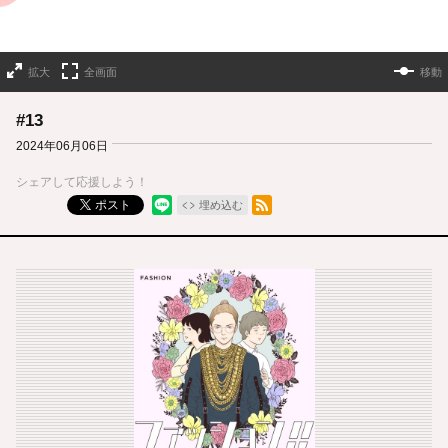
拡大
全画面
移動
#13
2024年06月06日
シェアして応援しよう！
RSSフィード
ポスト
埋め込む