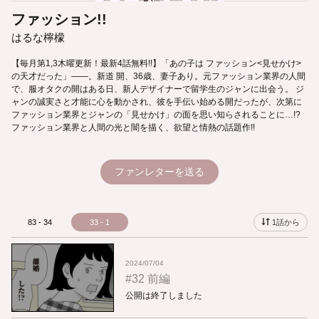
ファッション!!
はるな檸檬
【毎月第1,3木曜更新！最新4話無料!!】「あの子は ファッション<見せかけ>
の天才だった」――。新道 開、36歳、妻子あり。元ファッション業界の人間
で、服オタクの開はある日、新人デザイナーで留学生のジャンに出会う。 ジ
ャンの誠実さと才能に心を動かされ、彼を手伝い始める開だったが、次第に
ファッション業界とジャンの「見せかけ」の面を思い知らされることに…!?
ファッション業界と人間の光と闇を描く、欲望と情熱の話題作!!
ファンレターを送る
83 - 34
33 - 1
1話から
2024/07/04
#32 前編
公開は終了しました