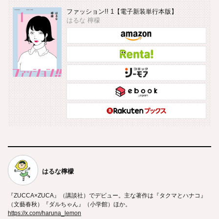
ファッション!! 1【電子新装単行本版】
はるな 檸檬
はるな檸檬
『ZUCCA×ZUCA』（講談社）でデビュー。主な著作は『タクマとハナコ』
（文藝春秋）『ダルちゃん』（小学館）ほか。
https://x.com/haruna_lemon