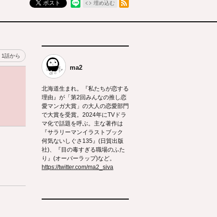
ポスト
埋め込む
1話から
ma2
北海道生まれ。『私たちが恋する
理由』が「第2回みんなの推し恋
愛マンガ大賞」の大人の恋愛部門
で大賞を受賞。2024年にTVドラ
マ化で話題を呼ぶ。主な著作は
『サラリーマンイラストブック
何気ないしぐさ135』(日貿出版
社)、『目の毒すぎる職場のふた
り』(オーバーラップ)など。
https://twitter.com/ma2_siva