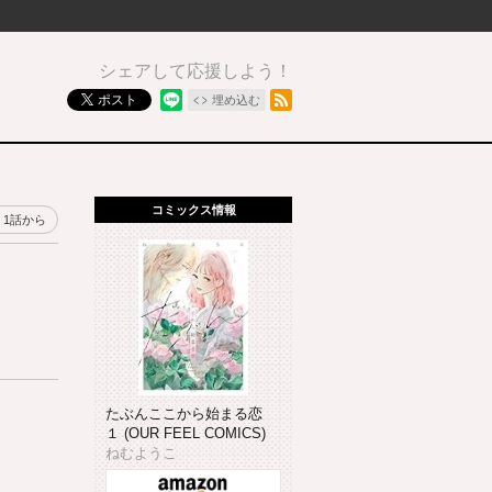
シェアして応援しよう！
RSSフィード
ポスト
埋め込む
コミックス情報
1話から
たぶんここから始まる恋
１ (OUR FEEL COMICS)
ねむようこ