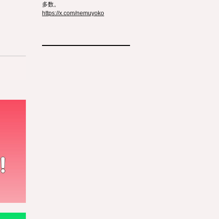
多数。
https://x.com/nemuyoko