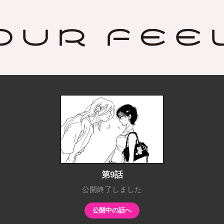
UR FEEL
第9話
公開終了しました
公開中の話へ