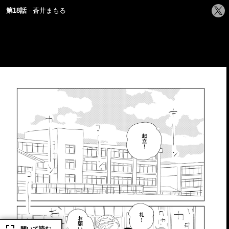
シ
第18話
蒼井まもる
ェ
ア
す
る