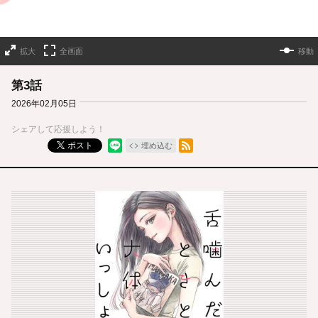
拡大
全画面
移動
第3話
2026年02月05日
シェアして応援しよう！
RSSフィード
ポスト
埋め込む