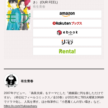
き） (OUR FEEL)
有生青春
有生青春
2007年デビュー。「偽装夫婦」をテーマにした『婚姻届に判を捺しただけで
すが』（祥伝社フィールコミックス／全10巻）が2021年にTBS火曜夜10時枠
でドラマ化し、人気を博す。ほか執筆作に『小悪魔くんの甘い囁き』など。
https://x.com/Yukixaoharu