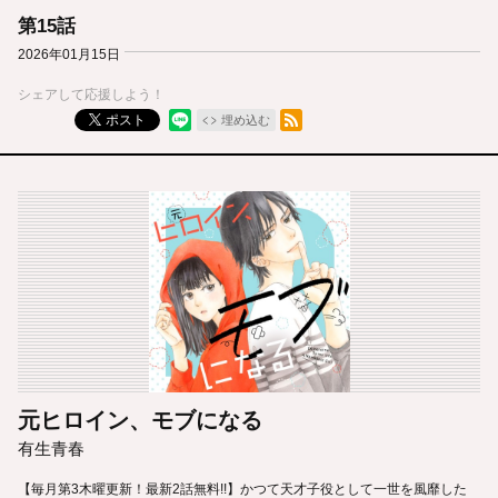
第15話
2026年01月15日
シェアして応援しよう！
RSSフィード
ポスト
埋め込む
元ヒロイン、モブになる
有生青春
【毎月第3木曜更新！最新2話無料!!】かつて天才子役として一世を風靡した