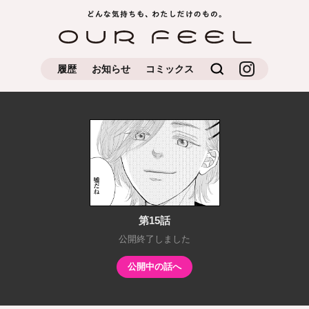
どんな気持ちもわたしだけの
OUR FEEL
もの
検索
OUR FEEL公
履歴
お知らせ
コミックス
式Instagram
第15話
公開終了しました
公開中の話へ