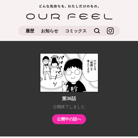
どんな気持ちもわたしだけの
OUR FEEL
もの
検索
OUR FEEL公
履歴
お知らせ
コミックス
式Instagram
第36話
公開終了しました
公開中の話へ