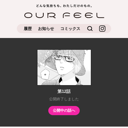
どんな気持ちもわたしだけの
OUR FEEL
もの
検索
OUR FEEL公
履歴
お知らせ
コミックス
式Instagram
第12話
公開終了しました
公開中の話へ