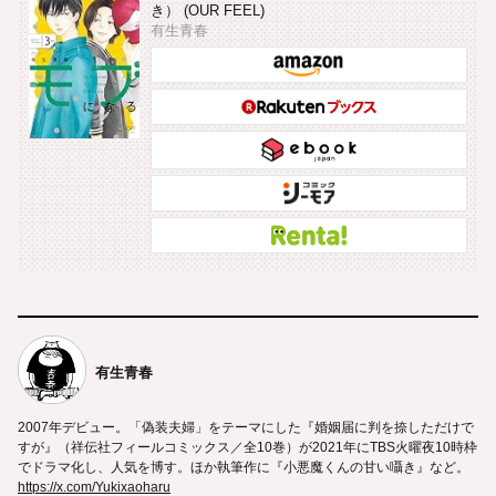
き） (OUR FEEL)
有生青春
有生青春
2007年デビュー。「偽装夫婦」をテーマにした『婚姻届に判を捺しただけで
すが』（祥伝社フィールコミックス／全10巻）が2021年にTBS火曜夜10時枠
でドラマ化し、人気を博す。ほか執筆作に『小悪魔くんの甘い囁き』など。
https://x.com/Yukixaoharu