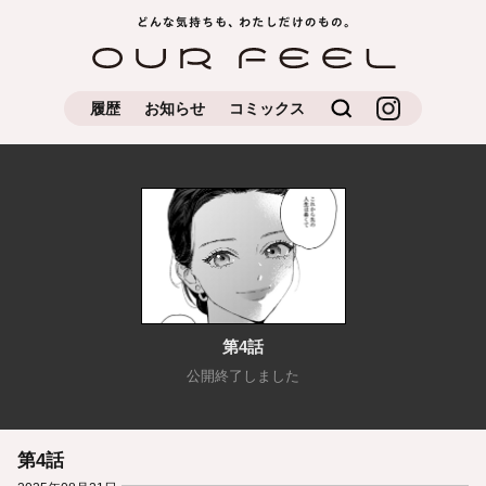
どんな気持ちもわたしだけの
OUR FEEL
もの
検索
OUR FEEL公
履歴
お知らせ
コミックス
式Instagram
第4話
公開終了しました
第4話