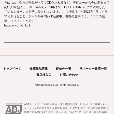
をはじめ、数々の作品がドラマCD化されるなど、デビューから今に至るまで
高い人気を誇る。2018年から2023年まで『FEEL YOUNG』にて連載した
『ジェンダーレス男子に愛されています。』（祥伝社）が2021年4月にドラ
マ化されるなど、ジャンルを問わず活躍中。現在の連載作に、『ララの結
婚』（リブレ）がある。
https://x.com/tmku1
トップページ
投稿作品募集
配信先一覧
サポーター書店一覧
書店様入口
お問い合わせ
©
ShuCream Inc.
All Rights Reserved.
ABJマークは、この電子書店・電子書籍配信サービスが、著作権者からコ
ンテンツ使用許諾を得た正規版配信サービスであることを示す登録商標(登
録番号第6091713号)です。詳しくは［ABJマーク］または［電子出版制