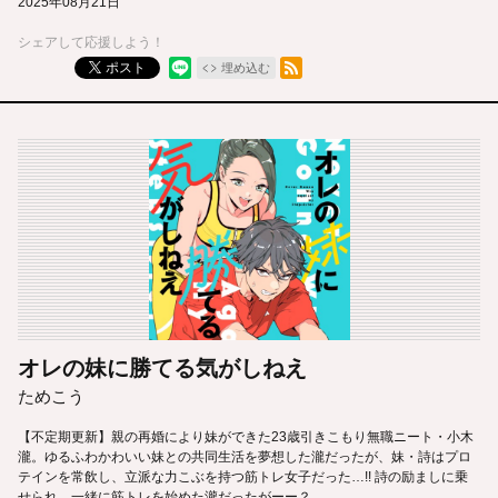
2025年08月21日
シェアして応援しよう！
RSSフィード
ポスト
埋め込む
オレの妹に勝てる気がしねえ
ためこう
【不定期更新】親の再婚により妹ができた23歳引きこもり無職ニート・小木
瀧。ゆるふわかわいい妹との共同生活を夢想した瀧だったが、妹・詩はプロ
テインを常飲し、立派な力こぶを持つ筋トレ女子だった…!! 詩の励ましに乗
せられ、一緒に筋トレを始めた瀧だったがーー？