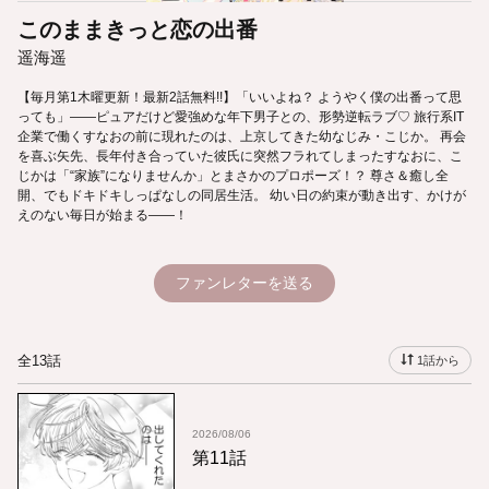
このままきっと恋の出番
遥海遥
【毎月第1木曜更新！最新2話無料!!】「いいよね？ ようやく僕の出番って思
っても」――ピュアだけど愛強めな年下男子との、形勢逆転ラブ♡ 旅行系IT
企業で働くすなおの前に現れたのは、上京してきた幼なじみ・こじか。 再会
を喜ぶ矢先、長年付き合っていた彼氏に突然フラれてしまったすなおに、こ
じかは「“家族”になりませんか」とまさかのプロポーズ！？ 尊さ＆癒し全
開、でもドキドキしっぱなしの同居生活。 幼い日の約束が動き出す、かけが
えのない毎日が始まる――！
ファンレターを送る
全13話
1話から
2026/08/06
第11話