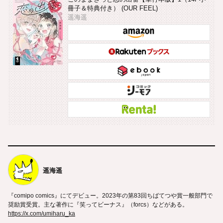
冊子＆特典付き） (OUR FEEL)
遥海遥
遥海遥
『comipo comics』にてデビュー。2023年の第83回ちばてつや賞一般部門で
奨励賞受賞。主な著作に『笑ってビーナス』（forcs）などがある。
https://x.com/umiharu_ka