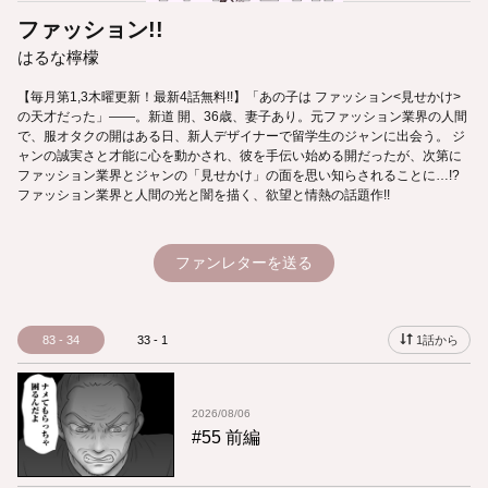
ファッション!!
はるな檸檬
【毎月第1,3木曜更新！最新4話無料!!】「あの子は ファッション<見せかけ>
の天才だった」――。新道 開、36歳、妻子あり。元ファッション業界の人間
で、服オタクの開はある日、新人デザイナーで留学生のジャンに出会う。 ジ
ャンの誠実さと才能に心を動かされ、彼を手伝い始める開だったが、次第に
ファッション業界とジャンの「見せかけ」の面を思い知らされることに…!?
ファッション業界と人間の光と闇を描く、欲望と情熱の話題作!!
ファンレターを送る
83 - 34
33 - 1
1話から
2026/08/06
#55 前編