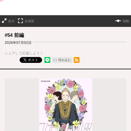
拡大
全画面
移動
#54 前編
2026年07月02日
シェアして応援しよう！
RSSフィード
ポスト
埋め込む