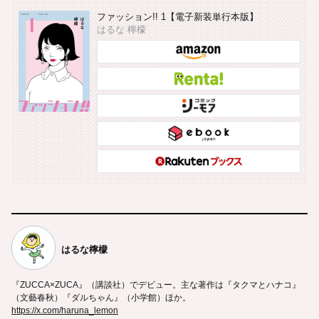
ファッション!! 1【電子新装単行本版】
はるな 檸檬
はるな檸檬
『ZUCCA×ZUCA』（講談社）でデビュー。主な著作は『タクマとハナコ』
（文藝春秋）『ダルちゃん』（小学館）ほか。
https://x.com/haruna_lemon