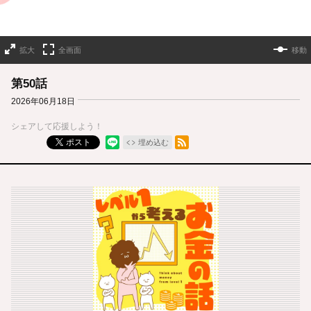
拡大
全画面
移動
第50話
2026年06月18日
シェアして応援しよう！
RSSフィード
ポスト
埋め込む