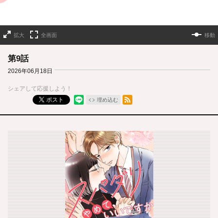
拡大
全画面
移動
第9話
2026年06月18日
シェアして応援しよう！
RSSフィード
ポスト
埋め込む