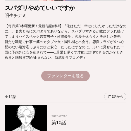
スパダリやめていいですか
明生チナミ
【毎月第3木曜更新！最新2話無料!!】「俺はただ…幸せにしたかっただけなの
に…」名実ともにスパダリでありながら、スパダリすぎるが故にフラれ続け
てしまうハイスペック営業男子・汐野優生。恋愛を休もうと決意した矢先、
新たな職場で仕事一筋のカタブツ女・園生梢と出会う。恋愛フラグが立つ心
配のない塩対応っぷりにひと安心…だったはずなのに、ふいに見せられた一
面に予想外に心を乱されて――…⁉ 愛し尽くす才能は封印できるのか!? とき
めきと胸騒ぎ(?)が止まらない、新感覚ラブコメディ！
ファンレターを送る
全14話
1話から
2026/07/16
第10話