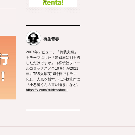
有生青春
2007年デビュー。「偽装夫婦」
をテーマにした『婚姻届に判を捺
しただけですが』（祥伝社フィー
ルコミックス／全10巻）が2021
年にTBS火曜夜10時枠でドラマ
化し、人気を博す。ほか執筆作に
『小悪魔くんの甘い囁き』など。
https://x.com/Yukixaoharu