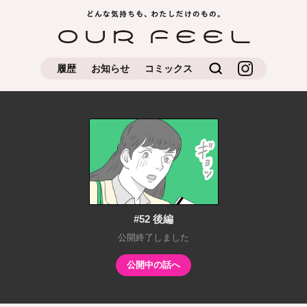
どんな気持ちもわたしだけの
OUR FEEL
もの
検索
OUR FEEL公
履歴
お知らせ
コミックス
式Instagram
#52 後編
公開終了しました
公開中の話へ